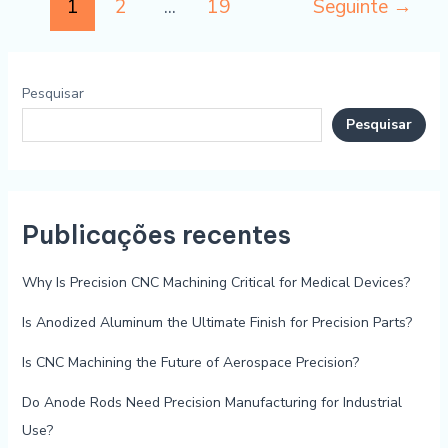
1
2
...
19
Seguinte
→
de
águas!
Pesquisar
Pesquisar
Publicações recentes
Why Is Precision CNC Machining Critical for Medical Devices?
Is Anodized Aluminum the Ultimate Finish for Precision Parts?
Is CNC Machining the Future of Aerospace Precision?
Do Anode Rods Need Precision Manufacturing for Industrial
Use?