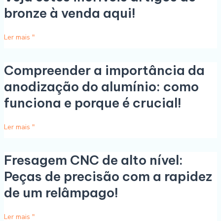
estes
bronze à venda aqui!
incríveis
artigos
Ler mais "
de
bronze
à
Compreender a importância da
Compreender
venda
a
anodização do alumínio: como
aqui!
importância
funciona e porque é crucial!
da
anodização
do
Ler mais "
alumínio:
como
Fresagem CNC de alto nível:
Fresagem
funciona
CNC
e
Peças de precisão com a rapidez
de
porque
de um relâmpago!
alto
é
nível:
crucial!
Peças
Ler mais "