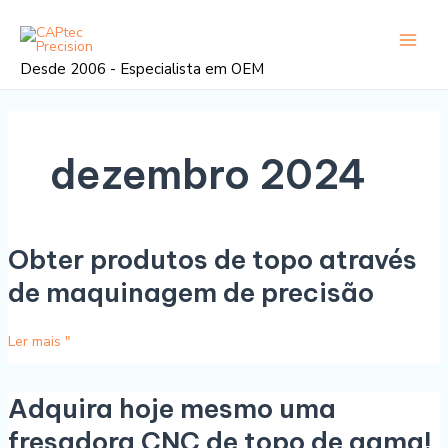
Saltar
Paginação
Menu
para
de
princi
o
posts
Desde 2006 - Especialista em OEM
conteúdo
dezembro 2024
Obter produtos de topo através
Obter
produtos
de maquinagem de precisão
de
topo
Ler mais "
através
de
maquinagem
Adquira hoje mesmo uma
Adquira
de
hoje
fresadora CNC de topo de gama!
precisão