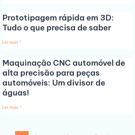
de
precisão
Prototipagem rápida em 3D:
Prototipagem
com
rápida
a
Tudo o que precisa de saber
em
rapidez
3D:
de
Ler mais "
Tudo
um
o
relâmpago!
que
Maquinação CNC automóvel de
Maquinação
precisa
CNC
alta precisão para peças
de
automóvel
saber
automóveis: Um divisor de
de
alta
águas!
precisão
para
Ler mais "
peças
automóveis:
Um
divisor