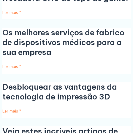
mesmo
uma
Ler mais "
fresadora
CNC
de
Os melhores serviços de fabrico
Os
topo
melhores
de dispositivos médicos para a
de
serviços
gama!
sua empresa
de
fabrico
de
Ler mais "
dispositivos
médicos
Desbloquear as vantagens da
Desbloquear
para
as
a
tecnologia de impressão 3D
vantagens
sua
da
empresa
Ler mais "
tecnologia
de
impressão
Veja estes incríveis artigos de
Veja
3D